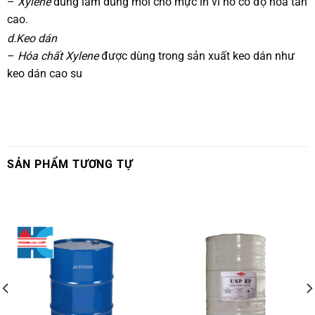
–
Xylene
dùng làm dung môi cho mực in vì nó có độ hoà tan
cao.
d.Keo dán
–
Hóa chất Xylene
được dùng trong sản xuất keo dán như
keo dán cao su
SẢN PHẨM TƯƠNG TỰ