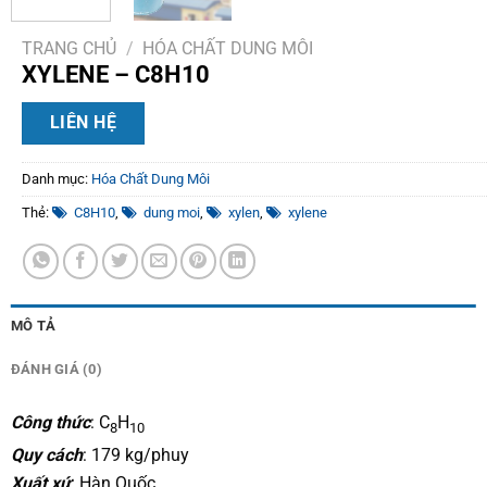
TRANG CHỦ
/
HÓA CHẤT DUNG MÔI
XYLENE – C8H10
LIÊN HỆ
Danh mục:
Hóa Chất Dung Môi
Thẻ:
C8H10
,
dung moi
,
xylen
,
xylene
MÔ TẢ
ĐÁNH GIÁ (0)
Công thức
: C
H
8
10
Quy cách
: 179 kg/phuy
Xuất xứ
: Hàn Quốc