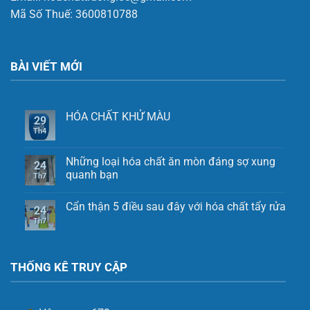
Mã Số Thuế: 3600810788
BÀI VIẾT MỚI
HÓA CHẤT KHỬ MÀU
29
Th4
Những loại hóa chất ăn mòn đáng sợ xung
24
quanh bạn
Th7
Cẩn thận 5 điều sau đây với hóa chất tẩy rửa
24
Th7
THỐNG KÊ TRUY CẬP