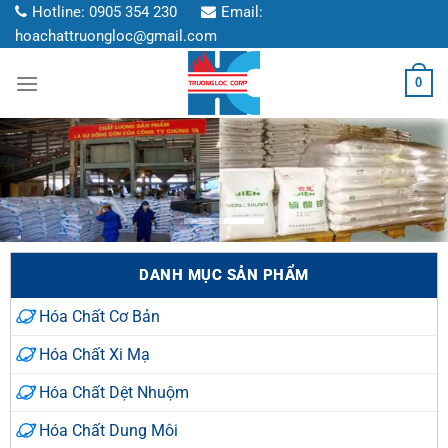
Chuyển
Hotline:
0905 354 230
Email:
đến
hoachattruongloc@gmail.com
nội
0
dung
DANH MỤC SẢN PHẨM
Hóa Chất Cơ Bản
Hóa Chất Xi Mạ
Hóa Chất Dệt Nhuộm
Hóa Chất Dung Môi