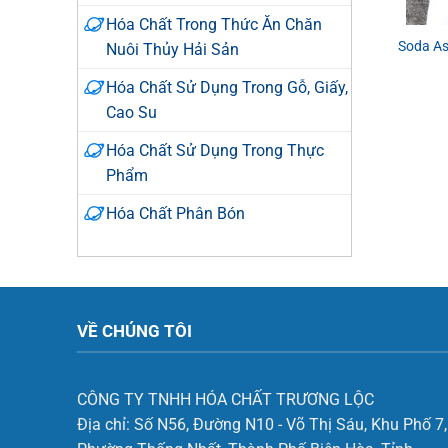
Hóa Chất Trong Thức Ăn Chăn
Soda As
Nuôi Thủy Hải Sản
Hóa Chất Sử Dụng Trong Gỗ, Giấy,
Cao Su
Hóa Chất Sử Dụng Trong Thực
Phẩm
Hóa Chất Phân Bón
VỀ CHÚNG TÔI
CÔNG TY TNHH HÓA CHẤT TRƯƠNG LỘC
Địa chỉ:
Số N56, Đường N10 - Võ Thị Sáu, Khu Phố 7,