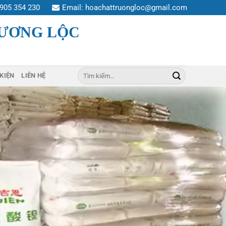
905 354 230
Email:
hoachattruongloc@gmail.com
RƯƠNG LỘC
Tìm
 KIỆN
LIÊN HỆ
kiếm: