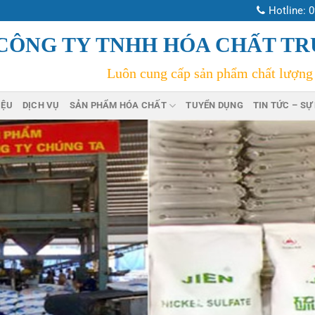
Hotline:
0
CÔNG TY TNHH HÓA CHẤT T
Luôn cung cấp sản phẩm chất lượng
IỆU
DỊCH VỤ
SẢN PHẨM HÓA CHẤT
TUYỂN DỤNG
TIN TỨC – SỰ