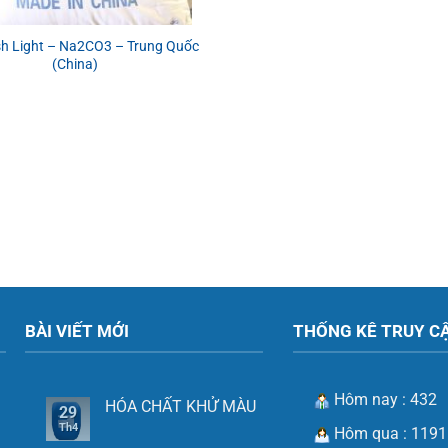
h Light – Na2CO3 – Trung Quốc
(China)
BÀI VIẾT MỚI
THỐNG KÊ TRUY C
Hôm nay : 432
HÓA CHẤT KHỬ MÀU
29
Th4
Hôm qua : 1191