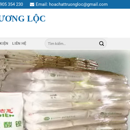
905 354 230
Email:
hoachattruongloc@gmail.com
RƯƠNG LỘC
Tìm
 KIỆN
LIÊN HỆ
kiếm: