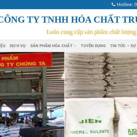
Hotline:
0
CÔNG TY TNHH HÓA CHẤT T
Luôn cung cấp sản phẩm chất lượng
IỆU
DỊCH VỤ
SẢN PHẨM HÓA CHẤT
TUYỂN DỤNG
TIN TỨC – SỰ