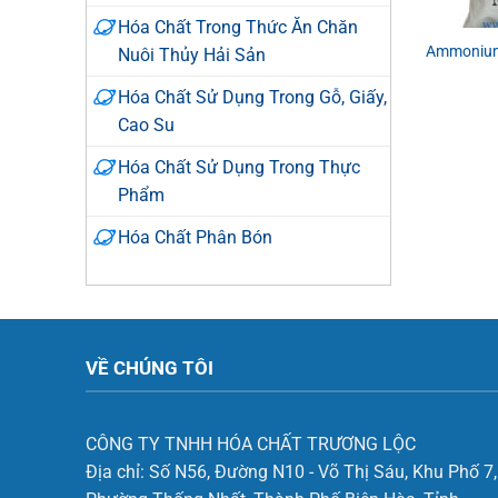
Hóa Chất Trong Thức Ăn Chăn
Ammonium 
Nuôi Thủy Hải Sản
Hóa Chất Sử Dụng Trong Gỗ, Giấy,
Cao Su
Hóa Chất Sử Dụng Trong Thực
Phẩm
Hóa Chất Phân Bón
VỀ CHÚNG TÔI
CÔNG TY TNHH HÓA CHẤT TRƯƠNG LỘC
Địa chỉ:
Số N56, Đường N10 - Võ Thị Sáu, Khu Phố 7,