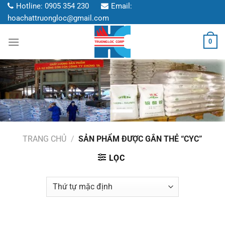
Chuyển
Hotline:
0905 354 230
Email:
đến
hoachattruongloc@gmail.com
nội
0
dung
TRANG CHỦ
/
SẢN PHẨM ĐƯỢC GẮN THẺ “CYC”
LỌC